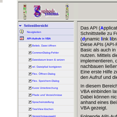
Das API (
A
pplica
Neuigkeiten
Schnittstelle zu 
(
d
ynamic
l
ink
l
ibr
API-Aufrufe in VBA
Diese APIs (API-F
Belieb. Datei öffnen
Basic als auch in
CommonDialog-Fehler
nutzen. Mittels d
Dateidatum lesen & setzen
implementieren, 
nachbauen ließen
rel. Dateipfad korrigieren
Eine erste Hilfe
Flex. Öffnen-Dialog
den Aufruf und d
Flex. Speichern-Dialog
In diesem Bereich 
Kurze Unterbrechung
VBA einbinden la
Pfade und Verzeichnisse
Dabei können nich
anhand eines Bei
Spracheinstellung
VBA gezeigt.
TreeView löschen
Folgende API-Aufr
Verzeichnisauswahl