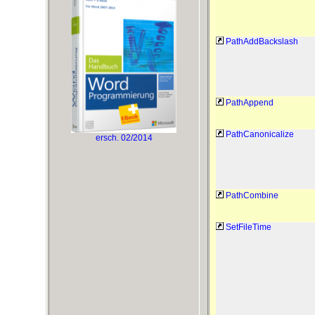
PathAddBackslash
PathAppend
PathCanonicalize
ersch. 02/2014
PathCombine
SetFileTime