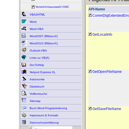
Verzeichnisauswahl /UNC
API-Name
VBA2HTML
CommDlgExtendedErr
Word
Word-VBA
GetLocalInfo
Word2007 (RibbonX)
Word2010 (RibbonX)
Outlook-VBA
Links zu VB(A)
DocToHelp
GetOpenFileName
Netport Express XL
Astronomie
Gästebuch
Volltextsuche
Sitemap
Buch:Word-Programmierung
GetSaveFileName
Impressum & Kontakt
Datenschutzerklärung