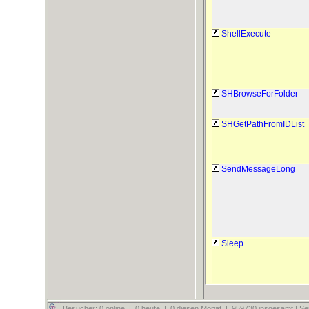
ShellExecute
SHBrowseForFolder
SHGetPathFromIDList
SendMessageLong
Sleep
Besucher: 0 online | 0 heute | 0 diesen Monat | 959730 insgesamt | Sei