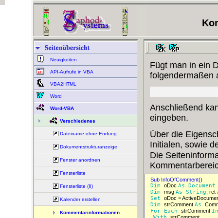
Kom
Neuigkeiten
Fügt man in ein 
API-Aufrufe in VBA
folgendermaßen al
VBA2HTML
Word
Anschließend ka
Word-VBA
eingeben.
Verschiedenes
Über die Eigensc
Dateiname ohne Endung
Initialen, sowie
Dokumentstrukturanzeige
Die Seiteninform
Fenster anordnen
Kommentarbereich
Fensterliste
Sub InfoOfComment()  
Dim 
oDoc 
As 
Document
Fensterliste (II)
Dim 
msg 
As 
String
, ret 
Set 
Kalender erstellen
Dim 
strComment 
As 
For 
Each 
strComment 
I
Kommentarinformationen
With 