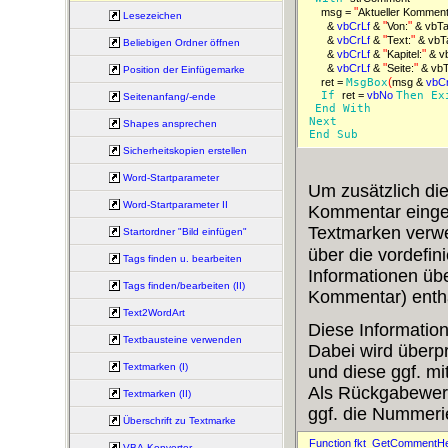
"
msg = 
Aktueller Kommenta
Lesezeichen
"
"
& 
vbCrLf 
& 
Von:
"
"
& 
vbCrLf 
& 
Text:
Beliebigen Ordner öffnen
"
"
& 
vbCrLf 
& 
Kapitel:
 & 
"
"
& 
vbCrLf 
& 
Seite:
 & vb
Position der Einfügemarke
(
ret = 
MsgBox
msg & 
vbCr
If 
ret = 
vbNo 
Then 
Ex
Seitenanfang/-ende
End 
With 
Next 
Shapes ansprechen
End 
Sub 
Sicherheitskopien erstellen
Word-Startparameter
Um zusätzlich die
Word-Startparameter II
Kommentar eingef
Textmarken verw
Startordner "Bild einfügen"
über die vordefin
Tags finden u. bearbeiten
Informationen übe
Tags finden/bearbeiten (II)
Kommentar) enthä
Text2WordArt
Diese Information
Textbausteine verwenden
Dabei wird überp
Textmarken (I)
und diese ggf. mit
Als Rückgabewert 
Textmarken (II)
ggf. die Nummeri
Überschrift zu Textmarke
Function fkt_GetCommentHe
VBA-Konverter