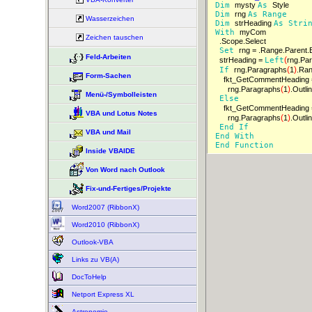
Dim 
mysty 
As 
Dim 
rng 
As 
Range 
Wasserzeichen
Dim 
strHeading 
As 
Stri
With 
Zeichen tauschen
Set 
rng = .Range.Parent
Feld-Arbeiten
(
strHeading = 
Left
rng.Pa
(
)
If 
rng.Paragraphs
1
.Ran
Form-Sachen
fkt_GetCommentHeading =
(
)
rng.Paragraphs
1
.Outli
Menü-/Symbolleisten
Else 
fkt_GetCommentHeading = 
VBA und Lotus Notes
(
)
rng.Paragraphs
1
.Outli
End 
If 
VBA und Mail
End 
With 
End 
Function 
Inside VBAIDE
Von Word nach Outlook
Fix-und-Fertiges/Projekte
Word2007 (RibbonX)
Word2010 (RibbonX)
Outlook-VBA
Links zu VB(A)
DocToHelp
Netport Express XL
Astronomie